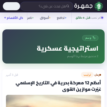
هل تبحث عن شيء؟
تدافع
أسواق
ناس
روح
كل الأقسام
شيفر
آخر تحديث
قبل 6 دقائق
🏷️ وسم
استراتيجية عسكرية
2
منشور مرتبط بهذا الوسم
زمان
ترتيب
قبل 3 أشهر
›
أعظم 12 معركة بحرية في التاريخ الإسلامي
غيّرت موازين القوى