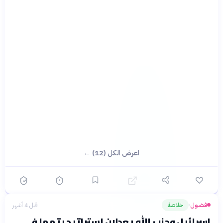
اعرض الكل (12) ←
فضول
خلاصة
قبل 4 أشهر
›
إسرائيل وحزب الله يعدلان استراتيجيتهما في