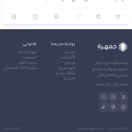
روابط سريعة
قانوني
الرئيسية
شروط الخدمة
الأكثر قراءة
الخصوصية
من نحن
سياسة الكوكيز
منصة معرفية عربية توفر
فريق جمهرة
سياسة الذكاء الاصطناعي
محتوى موثوقاً ومنظماً في
مكافآت جمهرة
العلوم والثقافة والفكر
اتصل بنا
قيمة المرء ما يعرفه
©
2026
جمهرة — جميع الحقوق محفوظة
مُحدَّث يوميًا