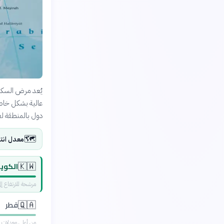
يُعد مرض السكري 
دول بالمنطقة لعام 2024، بناءً على تقديرات الاتحاد ال
🗺️
معدل انتشار
الكوي
🇰🇼
مرشحة للارتفاع إلى 30% بحلول 50
قطر
🇶🇦
من أعلى معدلات ال