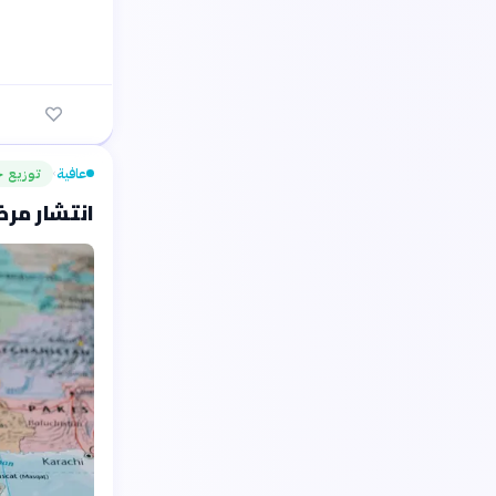
عافية
توزيع ج
›
انتشار مرض