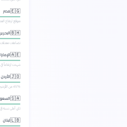
مصر
🇪🇬
متوقع ارتفاع العدد إلى 20 مليون ب
البحرين
🇧🇭
تضاعفت معدلات ال
الإمارا
🇦🇪
شهدت ارتفاعاً في 
الأردن
🇯🇴
45% من الأردنيين يعانون من السكري أو السكري الكامن.
السعو
🇸🇦
ثاني أعلى نسبة في ا
لبنان
🇱🇧