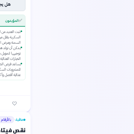
هل يجب
✅
المؤيدون
تثبت العديد من 
السكرية يقلل م
السمنة ومرض الس
يمكن أن تولد هذ
توجيهها لتمويل ب
الخيارات الغذائية
يساعد فرض الضرا
للمشروبات السكر
غذائية أفضل وأك
عافية
بالأرقام
›
نقص فيتامي