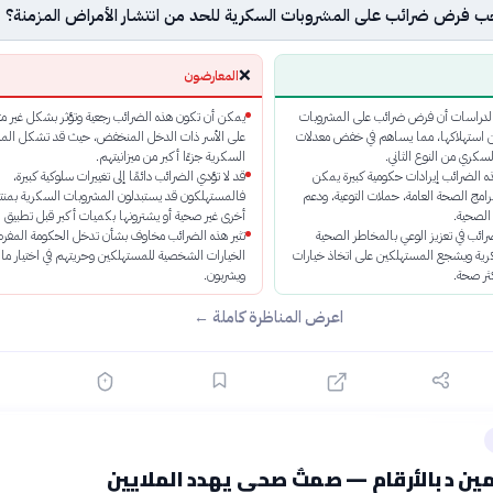
 فرض ضرائب على المشروبات السكرية للحد من انتشار الأمراض المزمنة؟
❌
المعارضون
الدراسات أن فرض ضرائب على المشروبات
يمكن أن تكون هذه الضرائب رجعية وتؤثر بشكل غير م
ن استهلاكها، مما يساهم في خفض معدلات
على الأسر ذات الدخل المنخفض، حيث قد تشكل الم
كري من النوع الثاني.
السكرية جزءًا أكبر من ميزانيتهم.
ه الضرائب إيرادات حكومية كبيرة يمكن
قد لا تؤدي الضرائب دائمًا إلى تغييرات سلوكية كبيرة،
رامج الصحة العامة، حملات التوعية، ودعم
فالمستهلكون قد يستبدلون المشروبات السكرية بمن
 الصحية.
أخرى غير صحية أو يشترونها بكميات أكبر قبل تطبيق ا
ئب في تعزيز الوعي بالمخاطر الصحية
تثير هذه الضرائب مخاوف بشأن تدخل الحكومة المفرط
ية ويشجع المستهلكين على اتخاذ خيارات
الخيارات الشخصية للمستهلكين وحريتهم في اختيار ما 
ثر صحة.
ويشربون.
اعرض المناظرة كاملة ←
ن د بالأرقام — صمتٌ صحي يهدد الملايين