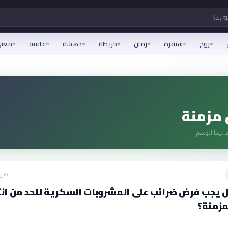
شيء؟
روح
شيفرة
زمان
خريطة
دهشة
عافية
معن
مزمنة
 بهذا الوسم
قبل 4 ساع
 يجب فرض ضرائب على المشروبات السكرية للحد من ان
مزمنة؟