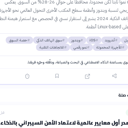
شهد نظام iOS نمواً ثابتاً لكن محدوداً، محافظاً على حوالي 26-28% من السوق. يعكس
يجي لنسبة ويندوز وأنظمة سطح المكتب الأخرى التحول العالمي نحو الأجهزة
المحمولة والهواتف الذكية. 2024 يشير إلى استقرار نسبي في الحصص مع استمرار هيمنة الن
L أنظمة.
يل
أندرويد
iOS
ويندوز
سوق الهاتف الذكي
حصة السوق
الأجهزة المحمولة
نمو رقمي
الاتجاهات التقنية
توى بمساعدة الذكاء الاصطناعي في البحث والصياغة، ودقّقه وحرّره فريقنا.
·
سياسة الذكاء الاصطناعي
 صلة
قبل 4 ساع
ر أول معايير عالمية لاعتماد الأمن السيبراني بالذكاء