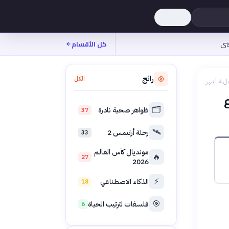
نى
كل الأقسام
رائج
الكل
 4 أشهر
🗂️
ظواهر صحية نادرة
37
🛰️
رحلة أرتيمس 2
33
مونديال كأس العالم
🔥
27
2026
⚡
الذكاء الاصطناعي
18
🎯
فلسفات لترتيب الحياة
6