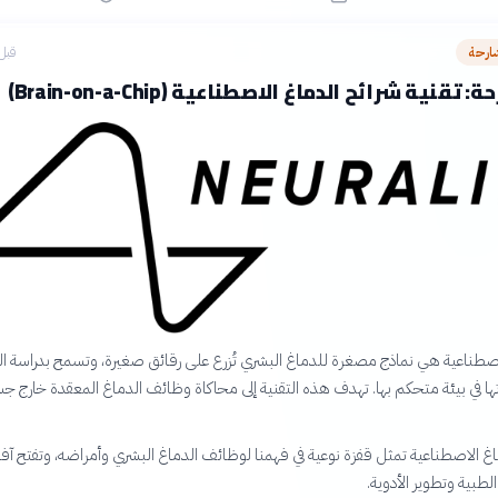
ارحة
قبل 12 سا
قنية شرائح الدماغ الاصطناعية (Brain-on-a-Chip)
اصطناعية هي نماذج مصغرة للدماغ البشري تُزرع على رقائق صغيرة، وتسمح بدراسة الخ
تها في بيئة متحكم بها. تهدف هذه التقنية إلى محاكاة وظائف الدماغ المعقدة خارج ج
اغ الاصطناعية تمثل قفزة نوعية في فهمنا لوظائف الدماغ البشري وأمراضه، وتفتح آفاق
طبية وتطوير الأدوية.