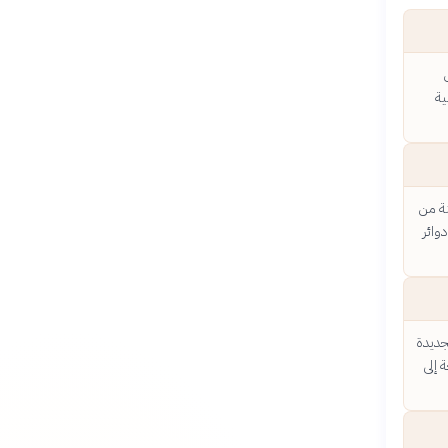
ية
نة من
رية لإنشاء دوائر
جديدة
 إلى