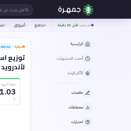
هل تبحث عن 
تدافع
أسواق
نا
آخر تحديث
قبل 33 دقيقة
الرئيسية
شيفرة
مخطط
›
توزيع اس
أحدث المنشورات
لأندرويد وت
الأكثر قراءة
حصة أندرويد 2024
1.03
خلاصات
%
مخططات
اختبارات