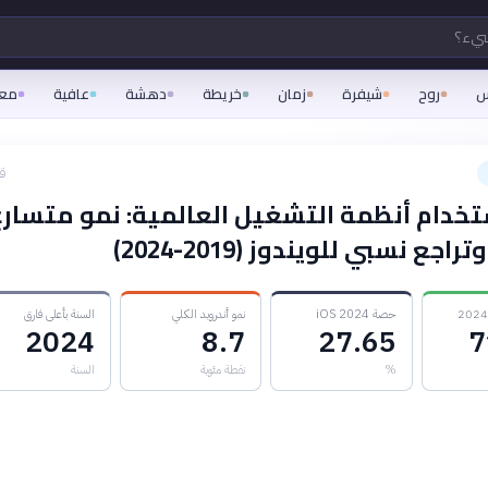
شيء؟
س
روح
شيفرة
زمان
خريطة
دهشة
عافية
مع
قبل
تخدام أنظمة التشغيل العالمية: نمو متسارع
راجع نسبي للويندوز (2019-2024)
حصة iOS 2024
نمو أندرويد الكلي
السنة بأعلى فارق
2024
8.7
27.65
7
%
نقطة مئوية
السنة