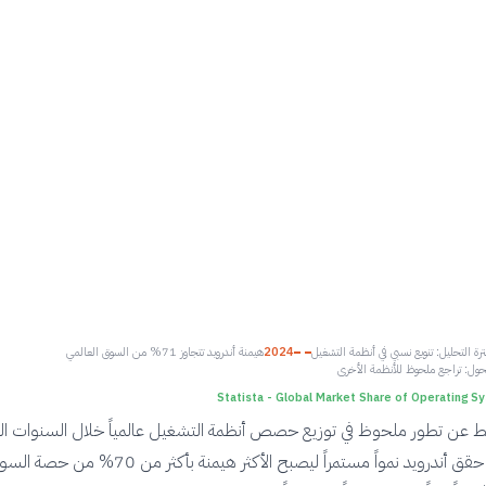
ترة التحليل: تنويع نسبي في أنظمة التشغيل
2024
هيمنة أندرويد تتجاوز 71% من السوق العالمي
حول: تراجع ملحوظ للأنظمة الأخرى
Statista - Global Market Share of Operating S
عن تطور ملحوظ في توزيع حصص أنظمة التشغيل عالمياً خلال السنوات 
الماضية، حيث حقق أندرويد نمواً مستمراً ليصبح الأكثر هيمنة بأكثر من 70% من