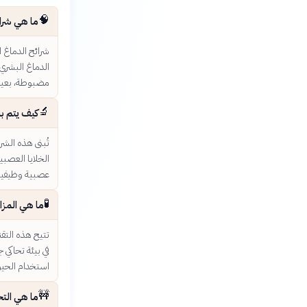
🧠
ما هي شرا
شرائح الدماغ ا
الدماغ البشري
مضبوطة، بعيدًا
🔬
كيف يتم بن
تُبنى هذه الشر
عصبية وظيفية 
🧪
ما هي المزا
تتيح هذه التقن
في بيئة تحاكي 
استخدام الحيوان
🚧
ما هي التح