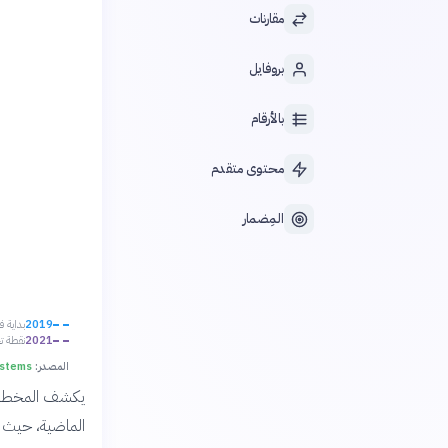
مقارنات
بروفايل
بالأرقام
محتوى متقدم
المِضمار
2019
بداية ف
2021
نقطة ت
المصدر:
ystems
يكشف المخطط 