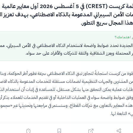
أصدرت منظمة كريست (CREST) في 5 أغسطس 2026 أول معايير عالمية
ت الأمن السيبراني المدعومة بالذكاء الاصطناعي، بهدف تعزيز ال
 هذا المجال سريع التطور.
ر اهتمامك؟
 الجديدة تحدد ضوابط واضحة لاستخدام الذكاء الاصطناعي في الأمن السيبراني، مما
 المحتملة ويعزز الشفافية والثقة للشركات والأفراد على حد سواء.
 من كريست استجابةً لتجاوز تبني الذكاء الاصطناعي سرعة تطوير أطر الحوكمة، وبناء
من المشترين والجهات التنظيمية لضمانات مستقلة للخدمات المدعومة بالذكاء الاص
متطلبات عملية يمكن التحقق منها بشكل مستقل، للمساعدة في إثبات أن استخدام الذك
فق ضوابط واضحة سواء في العمليات الداخلية أو في تقديم الخدمات للعملاء. يذكر أ
ذه المعايير بالتعاون مع شركات القطاع، وستستمر في مراجعتها وتحديثها عبر «مجم
» التابعة لها.