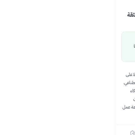
ثقة
ً على
طناعي.
اء
ن
وعة عمل