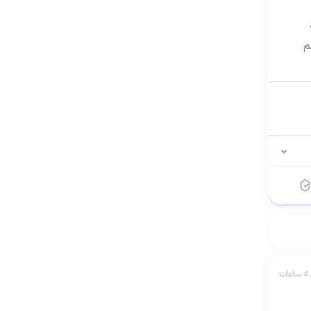
ظم
ات