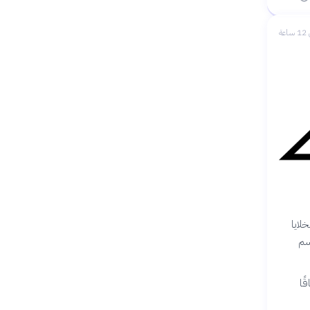
عة
لايا
سم
ًا