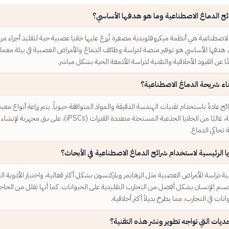
ئح الدماغ الاصطناعية وما هو هدفها الأساسي؟
لاصطناعية هي أنظمة ميكروفلويدية مصغرة تُزرع عليها خلايا عصبية حية لتقليد أجزاء من
. هدفها الأساسي هو توفير منصة لدراسة وظائف الدماغ والأمراض العصبية في بيئة معمل
 عن القيود الأخلاقية والتقنية لدراسة الأدمغة الحية بشكل مباشر.
اء شريحة الدماغ الاصطناعية؟
ائح عادةً باستخدام تقنيات الهندسة الدقيقة والمواد المتوافقة حيوياً. يتم زراعة أنواع معي
الخلايا العصبية، غالبًا من الخلايا الجذعية المستحثة متعددة القدرات (iPSCs)، على بنى مجه
تحاكي الدماغ.
يا الرئيسية لاستخدام شرائح الدماغ الاصطناعية في الأبحاث؟
ية دراسة الأمراض العصبية مثل الزهايمر وباركنسون بشكل أكثر فعالية، واختبار الأدوية ال
جسم الإنسان بشكل أفضل من التجارب التقليدية على الحيوانات. كما أنها تقلل من الحاجة
ات في التجارب، مما يطرح بديلاً أكثر أخلاقية.
ديات التي تواجه تطوير ونشر هذه التقنية؟