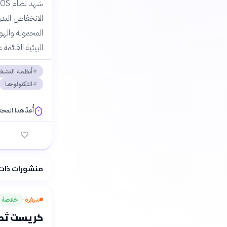
الانخفاض التدر
البيئية القائمة على inux-based
أنظمة التشغ
التكنولوجيا
أُعدّ هذا المح
فلسفتنا المعرفية
منشورات ذات
شيفرة
خلاصة
›
كريست تُصد