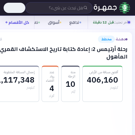
هل تبحث عن شيء؟
تدافع
أسواق
ناس
روح
كل الأقسام
شيفرة
ز
يث
قبل 12 دقيقة
مخطط
قبل 4 أشهر
›
رحلة أرتيمس 2: إعادة كتابة تاريخ الاستكشاف القمري
هول
قصى مسافة من الأرض
مدة
عدد
إجمالي المسافة المقطوعة
الرحلة
رواد
1,117,348
406,16
الفضاء
10
4
يلومتر
كيلومتر
أيام
أفراد