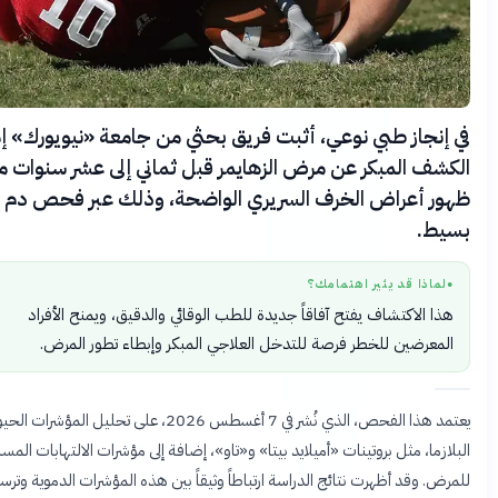
جاز طبي نوعي، أثبت فريق بحثي من جامعة «نيويورك» إمكانية
 المبكر عن مرض الزهايمر قبل ثماني إلى عشر سنوات من
 أعراض الخرف السريري الواضحة، وذلك عبر فحص دم
.
ذا قد يثير اهتمامك؟
الاكتشاف يفتح آفاقاً جديدة للطب الوقائي والدقيق، ويمنح الأفراد
رضين للخطر فرصة للتدخل العلاجي المبكر وإبطاء تطور المرض.
يعتمد هذا الفحص، الذي نُشر في 7 أغسطس 2026، على تحليل المؤشرات الحيوية في
ا، مثل بروتينات «أميلايد بيتا» و«تاو»، إضافة إلى مؤشرات الالتهابات المسببة
وقد أظهرت نتائج الدراسة ارتباطاً وثيقاً بين هذه المؤشرات الدموية وترسبات