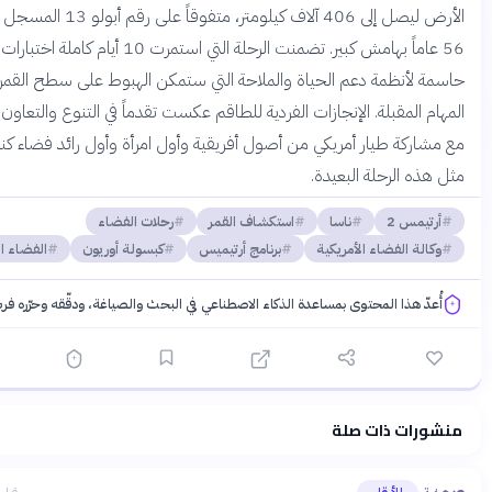
الأرض ليصل إلى 406 آلاف كيلومتر، متفوقاً على رقم أبولو 13 المسجل منذ
56 عاماً بهامش كبير. تضمنت الرحلة التي استمرت 10 أيام كاملة اختبارات
لأنظمة دعم الحياة والملاحة التي ستمكن الهبوط على سطح القمر في
 المقبلة. الإنجازات الفردية للطاقم عكست تقدماً في التنوع والتعاون الدولي،
ركة طيار أمريكي من أصول أفريقية وأول امرأة وأول رائد فضاء كندي في
ه الرحلة البعيدة.
يمس 2
ناسا
استكشاف القمر
رحلات الفضاء
لة الفضاء الأمريكية
برنامج أرتيميس
كبسولة أوريون
الفضاء البعيد
دّ هذا المحتوى بمساعدة الذكاء الاصطناعي في البحث والصياغة، ودقّقه وحرّره فريقنا.
ات ذات صلة
 المعرفية
·
سياسة الذكاء الاصطناعي