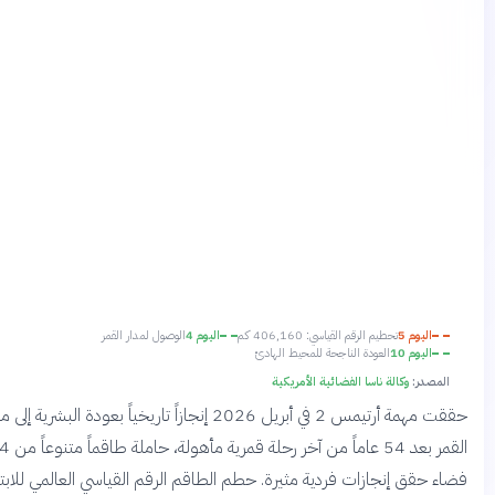
ليوم 5
تحطيم الرقم القياسي: 406,160 كم
اليوم 4
الوصول لمدار القمر
ليوم 10
العودة الناجحة للمحيط الهادئ
در:
وكالة ناسا الفضائية الأمريكية
حققت مهمة أرتيمس 2 في أبريل 2026 إنجازاً تاريخياً بعودة البشرية إلى محيط
القمر بعد 54 عاماً من آخر رحلة قمرية مأهولة، حاملة طاقماً متنوعاً من 4 رواد
قق إنجازات فردية مثيرة. حطم الطاقم الرقم القياسي العالمي للابتعاد عن