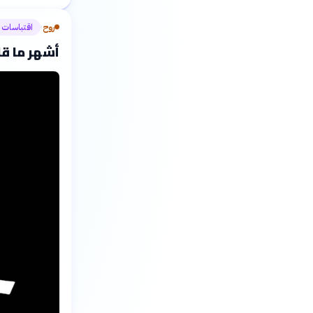
روح
اقتباسات
›
أشهر ما قا