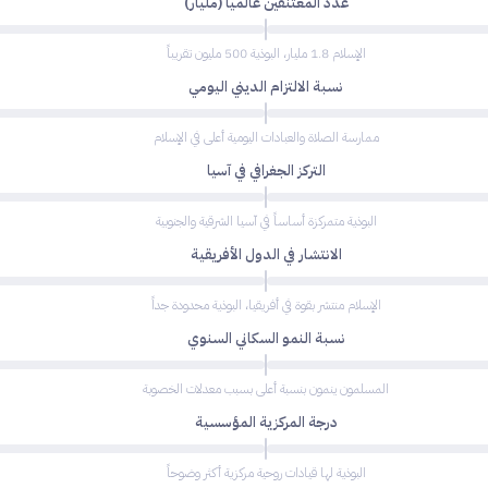
عدد المعتنقين عالمياً (مليار)
الإسلام 1.8 مليار، البوذية 500 مليون تقريباً
نسبة الالتزام الديني اليومي
ممارسة الصلاة والعبادات اليومية أعلى في الإسلام
التركز الجغرافي في آسيا
البوذية متمركزة أساساً في آسيا الشرقية والجنوبية
الانتشار في الدول الأفريقية
الإسلام منتشر بقوة في أفريقيا، البوذية محدودة جداً
نسبة النمو السكاني السنوي
المسلمون ينمون بنسبة أعلى بسبب معدلات الخصوبة
درجة المركزية المؤسسية
البوذية لها قيادات روحية مركزية أكثر وضوحاً