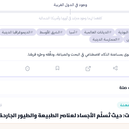
وجود في الدول الغربية
كلاهما لهما وجود متزايد في أوروبا وأمريكا الشمالية
البوذية
الديانات العالمية
آسيا
الشرق الأوسط
الديموغرافيا الدينية
ن
الممارسة الدينية
توى بمساعدة الذكاء الاصطناعي في البحث والصياغة، ودقّقه وحرّره فريقنا.
·
سياسة الذكاء الاصطناعي
 صلة
دهشة
قب
ت: حيث تُسلَّم الأجساد لعناصر الطبيعة والطيور الجارحة