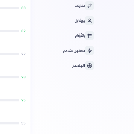
مقارنات
88
بروفايل
82
بالأرقام
محتوى متقدم
72
المِضمار
78
75
55