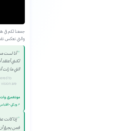
جمعنا لكم في هذ
والتي تعكس تقدي
"
أنا لست مسل
لكنني أعتقد أ
التي ما زلت أن
dered to
 vision are
مونتغمري وات
↗
ويكي‑اقتباس
"
إذا كانت ع
فمن يجرؤ أن ي