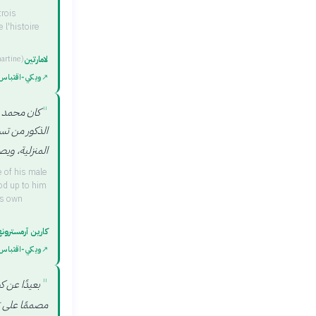
trois
l'histoire
لامارتين
artine
)
↗
ويكي‑اقتباس
"
كان محمد م
الذكور من تس
المنزلية، وي
 of his male
od up to him
is own
كارين آرمسترون
↗
ويكي‑اقتباس
"
بعيدًا عن ك
مصممًا على 