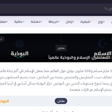
شيء؟
روح
شيفرة
زمان
خريطة
دهشة
عافية
معن
☸️
☪️
قبل 4
مقابل
الإسلام
البوذية
المعتنقين: الإسلام والبوذية عالمياً
يعيش حوالي 1.8 مليار مسلم و500 مليون بوذي حول العالم، مما يجعل الإسلام ثاني أكبر ديانة عالميا
ة. تختلف نسب الممارسين والمتدينين بشدة بين الديانتين، حيث يتسم المسلمون بدرج
ني بينما تتنوع مستويات التدين بين البوذيين. تتركز البوذية بشكل أساسي في آسيا الشر
 ينتشر الإسلام عبر قارات متعددة.
البوذي
مقابل