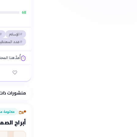
68
الإسلام
عدد المعتنقي
أُعدّ هذا المح
فلسفتنا المعرفية
منشورات ذات
روح
معلومة م
›
أبراج الصم