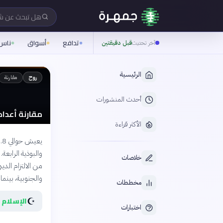
هل تبحث عن 
تدافع
أسواق
ناس
آخر تحديث
قبل دقيقتين
الرئيسية
مقارنة
روح
أحدث المنشورات
مقارنة أعداد 
الأكثر قراءة
والبوذية الرابع
خلاصات
من الالتزام الدي
والجنوبية، بينما
مخططات
☪️
الإسلام
اختبارات