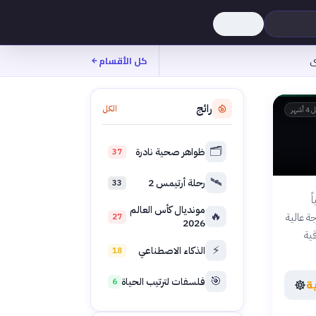
ى
كل الأقسام
رائج
الكل
 أشهر
🗂️
ظواهر صحية نادرة
37
🛰️
رحلة أرتيمس 2
33
ً
مونديال كأس العالم
🔥
ة عالية
27
2026
قية
⚡
الذكاء الاصطناعي
18
🎯
فلسفات لترتيب الحياة
☸️
ة
6