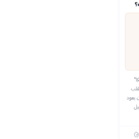
؟
ا"
ي تنضم إلى الآلهة، و"الإيب" (Ib) أو القلب
ن يعود
يل