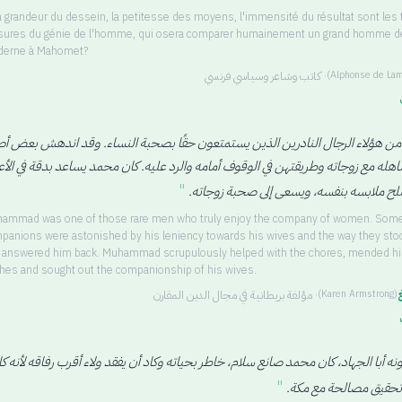
la grandeur du dessein, la petitesse des moyens, l'immensité du résultat sont les 
ures du génie de l'homme, qui osera comparer humainement un grand homme de 
erne à Mahomet?
·
كاتب وشاعر وسياسي فرنسي
(
Alphonse de Lam
ن هؤلاء الرجال النادرين الذين يستمتعون حقًا بصحبة النساء. وقد اندهش بعض أ
اهله مع زوجاته وطريقتهن في الوقوف أمامه والرد عليه. كان محمد يساعد بدقة في الأ
"
صلح ملابسه بنفسه، ويسعى إلى صحبة زوجاته.
ammad was one of those rare men who truly enjoy the company of women. Some
panions were astonished by his leniency towards his wives and the way they sto
 answered him back. Muhammad scrupulously helped with the chores, mended h
thes and sought out the companionship of his wives.
غ
·
مؤلفة بريطانية في مجال الدين المقارن
(
Karen Armstrong
)
ونه أبا الجهاد، كان محمد صانع سلام، خاطر بحياته وكاد أن يفقد ولاء أقرب رفاقه لأنه ك
"
تحقيق مصالحة مع مكة.