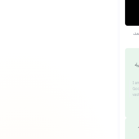
مد،
ية
I a
God
vas