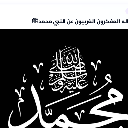
له المفكرون الغربيون عن النبي محمد ﷺ