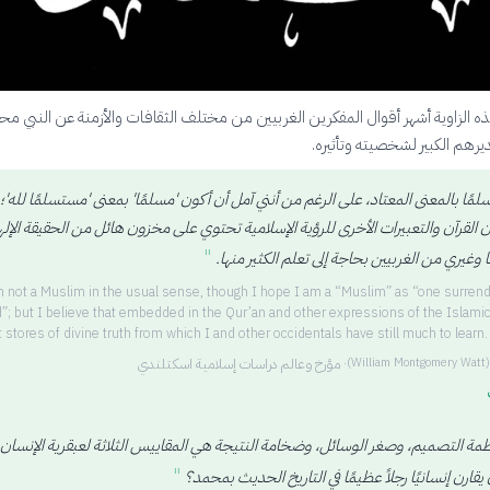
ه الزاوية أشهر أقوال المفكرين الغربيين من مختلف الثقافات والأزمنة عن النبي مح
رهم الكبير لشخصيته وتأثيره.
مًا بالمعنى المعتاد، على الرغم من أنني آمل أن أكون 'مسلمًا' بمعنى 'مستسلمًا لله'؛
ن القرآن والتعبيرات الأخرى للرؤية الإسلامية تحتوي على مخزون هائل من الحقيقة الإله
"
ا وغيري من الغربيين بحاجة إلى تعلم الكثير منها.
m not a Muslim in the usual sense, though I hope I am a “Muslim” as “one surren
”; but I believe that embedded in the Qur’an and other expressions of the Islamic
t stores of divine truth from which I and other occidentals have still much to learn.
·
مؤرخ وعالم دراسات إسلامية اسكتلندي
(
William Montgomery Watt
)
ظمة التصميم، وصغر الوسائل، وضخامة النتيجة هي المقاييس الثلاثة لعبقرية الإنسان،
"
قارن إنسانيًا رجلاً عظيمًا في التاريخ الحديث بمحمد؟