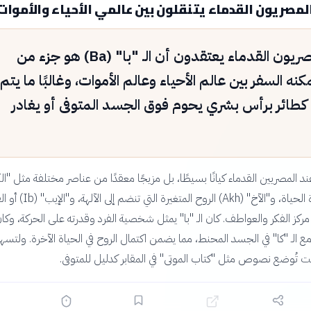
مصريون القدماء يتنقلون بين عالمي الأحياء والأموات
كان المصريون القدماء يعتقدون أن الـ "با" (Ba) هو جزء من
كنه السفر بين عالم الأحياء وعالم الأموات، وغالبًا ما يتم
كطائر برأس بشري يحوم فوق الجسد المتوفى أو يغادر
د المصريين القدماء كيانًا بسيطًا، بل مزيجًا معقدًا من عناصر مختلفة مثل "الك
(Ka) وهي قوة الحياة، و"الآخ" (Akh) الروح المتغيرة الت
 مركز الفكر والعواطف. كان الـ "با" يمثل شخصية الفرد وقدرته على الحركة، وكا
مع الـ "كا" في الجسد المحنط، مما يضمن اكتمال الروح في الحياة الآخرة. ولتسه
نت تُوضع نصوص مثل "كتاب الموتى" في المقابر كدليل للمتوفى.