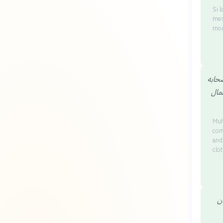
Si 
mes
mod
صحابه
عمال
Muh
com
and
clo
ان