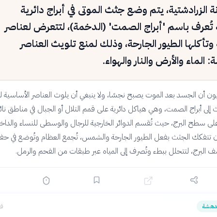
نة الزرادشتية، يتم وضع جثث الموتى في أبراج دائرية
تُعرف باسم 'أبراج الصمت' (الدخمة)، لتتعرض لعناصر
وتأكلها الطيور الجارحة، وذلك لمنع تلويث العناصر
 الماء والأرض والنار والهواء.
يون أن الجسد بعد الموت يصبح نجسًا، ولا ينبغي أن يلوث العناصر الأساسية لل
ث إلى أبراج الصمت، وهي هياكل دائرية على قمم التلال أو الجبال في مناطق نائي
ى سطح البرج، حيث تُقسم الدوائر الخارجية للرجال والوسطى للنساء والداخل
أن تتفكك الجثث بفعل الطيور الجارحة والشمس، تُجمع العظام وتُوضع في حفر
 البرج، لتتحلل ببطء وتُصرف إلى المياه عبر طبقات من الفحم والرمل.
دهشة
قب