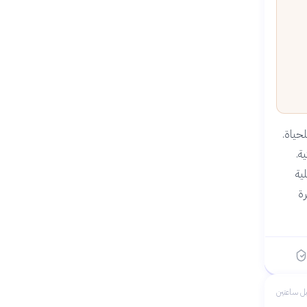
حياة.
ة.
ية
ة
ل ساعتين