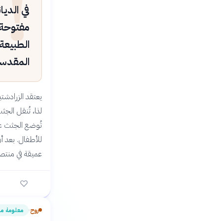
!
في الديا
مفتوحة 
الطبيعة 
المقدسة:
يعتقد الزرادشت
لذا، تُنقل الجث
تُوضع الجثث عل
للأطفال. بعد 
عميقة في منتصف
روح
معلومة م
›