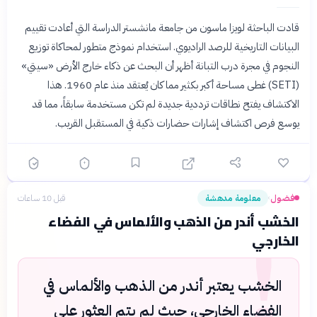
قادت الباحثة لويزا ماسون من جامعة مانشستر الدراسة التي أعادت تقييم
البيانات التاريخية للرصد الراديوي. استخدام نموذج متطور لمحاكاة توزيع
النجوم في مجرة درب التبانة أظهر أن البحث عن ذكاء خارج الأرض «سيتي»
(SETI) غطى مساحة أكبر بكثير مما كان يُعتقد منذ عام 1960. هذا
الاكتشاف يفتح نطاقات ترددية جديدة لم تكن مستخدمة سابقاً، مما قد
يوسع فرص اكتشاف إشارات حضارات ذكية في المستقبل القريب.
فضول
معلومة مدهشة
قبل 10 ساعات
›
!
الخشب أندر من الذهب والألماس في الفضاء
الخارجي
الخشب يعتبر أندر من الذهب والألماس في
الفضاء الخارجي، حيث لم يتم العثور على