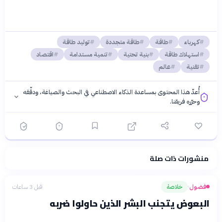
كهرباء
طاقة
طاقة متجددة
توليد طاقة
استهلاك طاقة
بنية تحتية
تنمية مستدامة
اقتصاد
تقنية
عالم
أُعدّ هذا المحتوى بمساعدة الذكاء الاصطناعي في البحث والصياغة، ودقّقه
وحرّره فريقنا.
منشورات ذات صلة
فلسفتنا المعرفية
·
سياسة الذكاء الاصطناعي
فضول
خلاصة
قبل 3 ساعات
›
البعوض يتجنب البشر الذين حاولوا ضربه