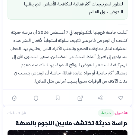
لتطوير استراتيجيات أكثر فعالية لمكافحة الأمراض التي ينقلها
البعوض حول العالم.
أعلنت جامعة فرجينيا للتكنولوجيا في 7 أغسطس 2026 أن دراسة حديثة
كشفت أن البعوض قادر على تكييف سلوكه استجابةً لأفعال البشر. هذه
الحشرات تتذكر محاولات الصفع وتتجنب الأفراد الذين ربطتهم بهذا الخطر،
مما يؤدي إلى تغير في أنماط البحث عن المضيفين. يسعى الباحثون الآن إلى
فهم كيفية استشعار البعوض للروائح البشرية، بهدف تصميم طعوم
ومصائد أكثر جاذبية أو مواد طاردة فعالة، خاصة أن البعوض يتسبب في
مئات الآلاف من الوفيات سنوياً بسبب أمراض مثل الملاريا.
فضول
خلاصة
قبل 9 ساعات
›
دراسة حديثة تكتشف ملايين النجوم بالصدفة