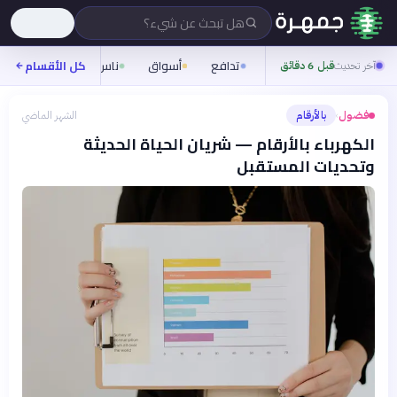
هل تبحث عن شيء؟
تدافع
أسواق
ناس
روح
كل الأقسام
شيفر
آخر تحديث
قبل 6 دقائق
فضول
بالأرقام
الشهر الماضي
›
الكهرباء بالأرقام — شريان الحياة الحديثة
وتحديات المستقبل