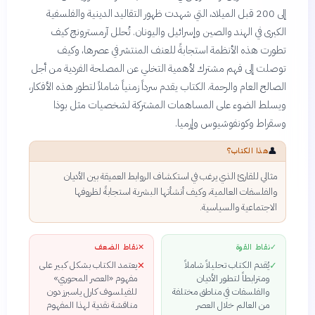
إلى 200 قبل الميلاد، التي شهدت ظهور التقاليد الدينية والفلسفية
الكبرى في الهند والصين وإسرائيل واليونان. تُحلل آرمسترونج كيف
تطورت هذه الأنظمة استجابةً للعنف المنتشر في عصرها، وكيف
توصلت إلى فهم مشترك لأهمية التخلي عن المصلحة الفردية من أجل
الصالح العام والرحمة. الكتاب يقدم سرداً زمنياً شاملاً لتطور هذه الأفكار،
ويسلط الضوء على المساهمات المشتركة لشخصيات مثل بوذا
وسقراط وكونفوشيوس وإرميا.
👤
هذا الكتاب؟
مثالي للقارئ الذي يرغب في استكشاف الروابط العميقة بين الأديان
والفلسفات العالمية، وكيف أنشأتها البشرية استجابةً لظروفها
الاجتماعية والسياسية.
✓
نقاط القوة
✕
نقاط الضعف
يُقدم الكتاب تحليلاً شاملاً
يعتمد الكتاب بشكل كبير على
✕
✓
ومترابطاً لتطور الأديان
مفهوم «العصر المحوري»
والفلسفات في مناطق مختلفة
للفيلسوف كارل ياسبرز دون
من العالم خلال العصر
مناقشة نقدية لهذا المفهوم