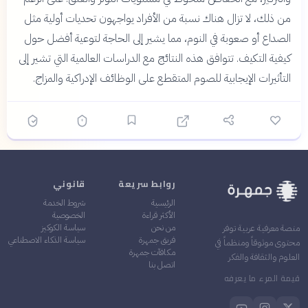
من ذلك، لا تزال هناك نسبة من الأفراد يواجهون تحديات أولية مثل
الصداع أو صعوبة في النوم، مما يشير إلى الحاجة لتوعية أفضل حول
كيفية التكيف. تتوافق هذه النتائج مع الدراسات العالمية التي تشير إلى
التأثيرات الإيجابية للصوم المتقطع على الوظائف الإدراكية والمزاج.
روابط سريعة
قانوني
الرئيسية
شروط الخدمة
الأكثر قراءة
الخصوصية
من نحن
سياسة الكوكيز
منصة معرفية عربية توفر
فريق جمهرة
سياسة الذكاء الاصطناعي
محتوى موثوقاً ومنظماً في
مكافآت جمهرة
العلوم والثقافة والفكر
اتصل بنا
قيمة المرء ما يعرفه