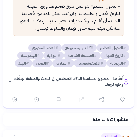
«التحول العظيم» هو عمل معرفي ضخم يقدم رؤية عميقة
لتاريخ الأديان والفلسفات، ويُبرز كيف يمكن للمبادئ الأخلاقية
الخالدة أن تُقدم حلولاً لتحديات العصر الحديث. إنه كتاب لا غنى
عنه لكل مهتم بفهم جذور الإيمان والسلوك الإنساني.
التحول العظيم
كارين آرمسترونج
العصر المحوري
تاريخ الأديان
الفلسفة القديمة
البوذية
الهندوسية
اليهودية
الكونفوشيوسية
الطاوية
اليونان
الهند
أُعدّ هذا المحتوى بمساعدة الذكاء الاصطناعي في البحث والصياغة، ودقّقه
وحرّره فريقنا.
منشورات ذات صلة
فلسفتنا المعرفية
·
سياسة الذكاء الاصطناعي
روح