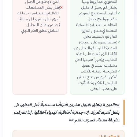
المحوري، مما يربط بينها
الذي لا يخلو من الجدل.
بشكل لم يسبق له مثيل.
يُغفل بعض المساهمات
✕
أسلوب آرمسترونج السردي
الثقافية والدينية من حضارات
✓
جذاب وواضح، يجعل
أخرى مثل مصر وبابل، مما قد
المفاهيم الدينية والفلسفية
يُحد من نطاق التحليل
المعقدة في متناول القارئ
الشامل لتطور الفكر الديني.
العام دون تبسيط مخل.
يُسلط الضوء على المبادئ
✓
المشتركة للرحمة والتخلي عن
الأنانية التي قامت عليها هذه
التقاليد، ويُظهر أهميتها لحل
مشكلات العنف في عصرنا.
المنهجية الزمنية للكتاب
✓
تُمكن القارئ من تتبع التطور
التاريخي للأفكار وكيف أثرت
على بعضها البعض.
«
«الدين لا يتعلق بقبول عشرين افتراضًا مستحيلًا قبل الفطور، بل
بفعل أشياء تُغيرك. إنه جمالية أخلاقية، كيمياء أخلاقية. إذا تصرفت
بطريقة معينة، فسوف تتغير.»
»
●
الحكم النهائي