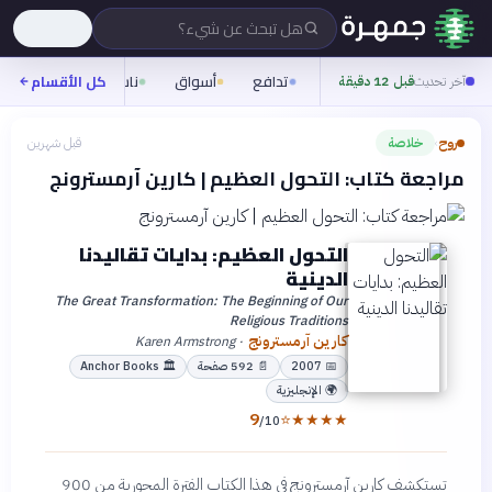
هل تبحث عن شيء؟
تدافع
أسواق
ناس
روح
كل الأقسام
شيف
آخر تحديث
قبل 12 دقيقة
روح
خلاصة
قبل شهرين
›
مراجعة كتاب: التحول العظيم | كارين آرمسترونج
التحول العظيم: بدايات تقاليدنا
الدينية
The Great Transformation: The Beginning of Our
Religious Traditions
كارين آرمسترونج
Karen Armstrong
·
📅
2007
📄
592
صفحة
🏛
Anchor Books
🌍
الإنجليزية
9
⭐
★
★
★
★
/10
تستكشف كارين آرمسترونج في هذا الكتاب الفترة المحورية من 900