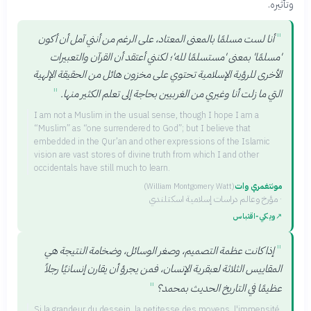
وتأثيره.
"
أنا لست مسلمًا بالمعنى المعتاد، على الرغم من أنني آمل أن أكون
'مسلمًا' بمعنى 'مستسلمًا لله'؛ لكنني أعتقد أن القرآن والتعبيرات
الأخرى للرؤية الإسلامية تحتوي على مخزون هائل من الحقيقة الإلهية
"
التي ما زلت أنا وغيري من الغربيين بحاجة إلى تعلم الكثير منها.
I am not a Muslim in the usual sense, though I hope I am a
“Muslim” as “one surrendered to God”; but I believe that
embedded in the Qur’an and other expressions of the Islamic
vision are vast stores of divine truth from which I and other
occidentals have still much to learn.
مونتغمري وات
(
William Montgomery Watt
)
·
مؤرخ وعالم دراسات إسلامية اسكتلندي
↗
ويكي‑اقتباس
"
إذا كانت عظمة التصميم، وصغر الوسائل، وضخامة النتيجة هي
المقاييس الثلاثة لعبقرية الإنسان، فمن يجرؤ أن يقارن إنسانيًا رجلاً
"
عظيمًا في التاريخ الحديث بمحمد؟
Si la grandeur du dessein, la petitesse des moyens, l'immensité