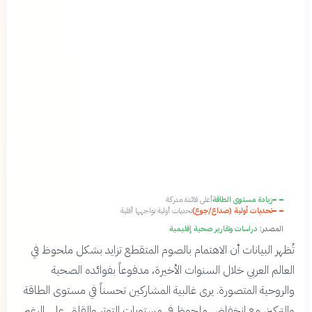
زيادة مستوى الطاقة
أعلى فائدة مدركة
تحديات أولية (صداع/جوع)
تحديات أولية تواجهها أقلية
المصدر:
دراسات وتقارير صحية إقليمية
تُظهر البيانات أن الاهتمام بالصوم المتقطع تزايد بشكل ملحوظ في
العالم العربي خلال السنوات الأخيرة، مدفوعاً بفوائده الصحية
والروحية المتصورة. يرى غالبية المشاركين تحسناً في مستوى الطاقة
والتركيز، مع انخفاض ملحوظ في مستويات التوتر والقلق. على الرغم