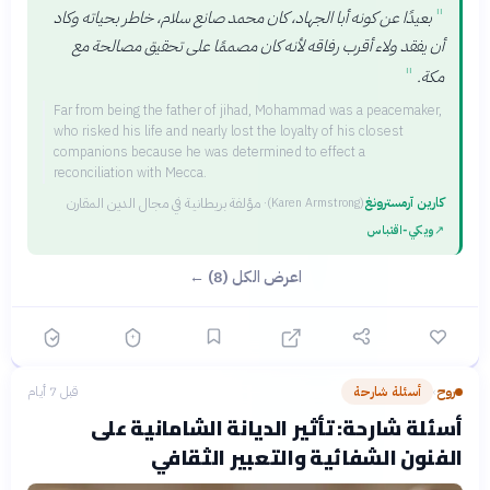
"
بعيدًا عن كونه أبا الجهاد، كان محمد صانع سلام، خاطر بحياته وكاد
أن يفقد ولاء أقرب رفاقه لأنه كان مصممًا على تحقيق مصالحة مع
"
مكة.
Far from being the father of jihad, Mohammad was a peacemaker,
who risked his life and nearly lost the loyalty of his closest
companions because he was determined to effect a
reconciliation with Mecca.
كارين آرمسترونغ
·
مؤلفة بريطانية في مجال الدين المقارن
(
Karen Armstrong
)
↗
ويكي‑اقتباس
اعرض الكل (8) ←
روح
أسئلة شارحة
قبل 7 أيام
›
أسئلة شارحة: تأثير الديانة الشامانية على
الفنون الشفائية والتعبير الثقافي