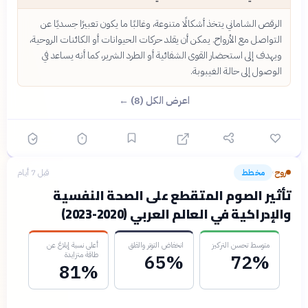
الرقص الشاماني يتخذ أشكالًا متنوعة، وغالبًا ما يكون تعبيرًا جسديًا عن
التواصل مع الأرواح. يمكن أن يقلد حركات الحيوانات أو الكائنات الروحية،
ويهدف إلى استحضار القوى الشفائية أو الطرد الشرير، كما أنه يساعد في
الوصول إلى حالة الغيبوبة.
اعرض الكل (8) ←
روح
مخطط
قبل 7 أيام
›
تأثير الصوم المتقطع على الصحة النفسية
والإدراكية في العالم العربي (2020-2023)
متوسط تحسن التركيز
انخفاض التوتر والقلق
أعلى نسبة إبلاغ عن
طاقة متزايدة
65%
72%
81%