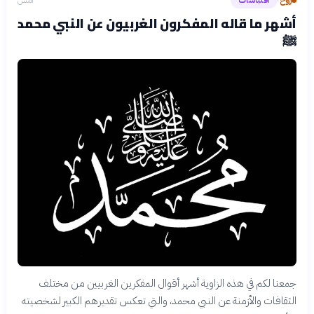
اقتباسات
أمس
›
أشهر ما قاله المفكرون الغربيون عن النبي محمد
ﷺ
جمعنا لكم في هذه الزاوية أشهر أقوال المفكرين الغربيين من مختلف
الثقافات والأزمنة عن النبي محمد، والتي تعكس تقديرهم الكبير لشخصيته