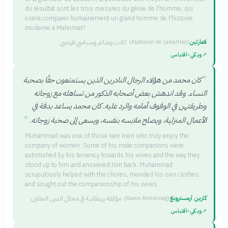
du résultat sont les trois mesures du génie de l'homme, qui
osera comparer humainement un grand homme de l'histoire
moderne à Mahomet?
لامارتين
·
كاتب وشاعر وسياسي فرنسي
(
Alphonse de Lamartine
)
↗
ويكي‑اقتباس
"
كان محمد من هؤلاء الرجال النادرين الذين يستمتعون حقًا بصحبة
النساء. وقد اندهش بعض أصحابه الذكور من تساهله مع زوجاته
وطريقتهن في الوقوف أمامه والرد عليه. كان محمد يساعد بدقة في
"
الأعمال المنزلية، ويصلح ملابسه بنفسه، ويسعى إلى صحبة زوجاته.
Muhammad was one of those rare men who truly enjoy the
company of women. Some of his male companions were
astonished by his leniency towards his wives and the way they
stood up to him and answered him back. Muhammad
scrupulously helped with the chores, mended his own clothes
and sought out the companionship of his wives.
كارين آرمسترونغ
·
مؤلفة بريطانية في مجال الدين المقارن
(
Karen Armstrong
)
↗
ويكي‑اقتباس