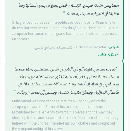
المقاييس الثلاثة لعبقرية الإنسان، فمن يجرؤ أن يقارن إنسانيًا رجلاً
"
عظيمًا في التاريخ الحديث بمحمد؟
Si la grandeur du dessein, la petitesse des moyens, l'immensité
du résultat sont les trois mesures du génie de l'homme, qui osera
comparer humainement un grand homme de l'histoire moderne à
Mahomet?
لامارتين
·
كاتب وشاعر وسياسي فرنسي
(
Alphonse de Lamartine
)
↗
ويكي‑اقتباس
"
كان محمد من هؤلاء الرجال النادرين الذين يستمتعون حقًا بصحبة
النساء. وقد اندهش بعض أصحابه الذكور من تساهله مع زوجاته
وطريقتهن في الوقوف أمامه والرد عليه. كان محمد يساعد بدقة في
"
الأعمال المنزلية، ويصلح ملابسه بنفسه، ويسعى إلى صحبة زوجاته.
Muhammad was one of those rare men who truly enjoy the
company of women. Some of his male companions were
astonished by his leniency towards his wives and the way they
stood up to him and answered him back. Muhammad scrupulously
helped with the chores, mended his own clothes and sought out
the companionship of his wives.