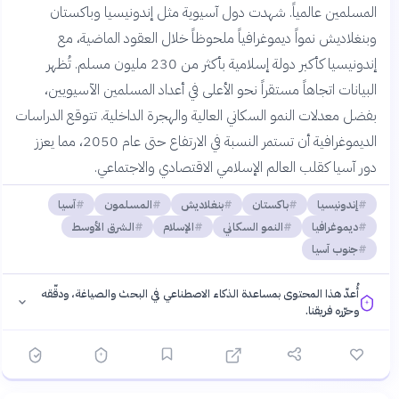
المسلمين عالمياً. شهدت دول آسيوية مثل إندونيسيا وباكستان
وبنغلاديش نمواً ديموغرافياً ملحوظاً خلال العقود الماضية، مع
إندونيسيا كأكبر دولة إسلامية بأكثر من 230 مليون مسلم. تُظهر
البيانات اتجاهاً مستقراً نحو الأعلى في أعداد المسلمين الآسيويين،
بفضل معدلات النمو السكاني العالية والهجرة الداخلية. تتوقع الدراسات
الديموغرافية أن تستمر النسبة في الارتفاع حتى عام 2050، مما يعزز
دور آسيا كقلب العالم الإسلامي الاقتصادي والاجتماعي.
إندونيسيا
باكستان
بنغلاديش
المسلمون
آسيا
ديموغرافيا
النمو السكاني
الإسلام
الشرق الأوسط
جنوب آسيا
أُعدّ هذا المحتوى بمساعدة الذكاء الاصطناعي في البحث والصياغة، ودقّقه
وحرّره فريقنا.