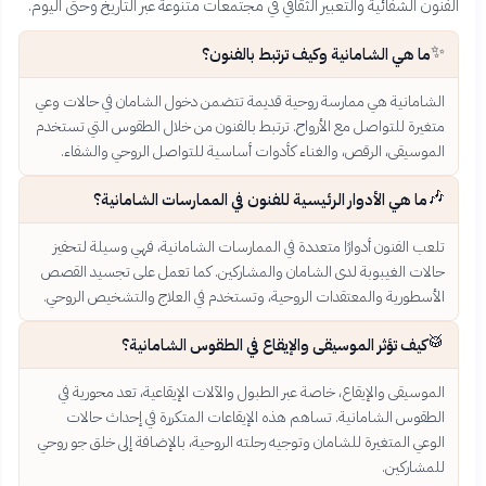
الفنون الشفائية والتعبير الثقافي في مجتمعات متنوعة عبر التاريخ وحتى اليوم.
✨
ما هي الشامانية وكيف ترتبط بالفنون؟
الشامانية هي ممارسة روحية قديمة تتضمن دخول الشامان في حالات وعي
متغيرة للتواصل مع الأرواح. ترتبط بالفنون من خلال الطقوس التي تستخدم
الموسيقى، الرقص، والغناء كأدوات أساسية للتواصل الروحي والشفاء.
🎶
ما هي الأدوار الرئيسية للفنون في الممارسات الشامانية؟
تلعب الفنون أدوارًا متعددة في الممارسات الشامانية، فهي وسيلة لتحفيز
حالات الغيبوبة لدى الشامان والمشاركين. كما تعمل على تجسيد القصص
الأسطورية والمعتقدات الروحية، وتستخدم في العلاج والتشخيص الروحي.
🥁
كيف تؤثر الموسيقى والإيقاع في الطقوس الشامانية؟
الموسيقى والإيقاع، خاصة عبر الطبول والآلات الإيقاعية، تعد محورية في
الطقوس الشامانية. تساهم هذه الإيقاعات المتكررة في إحداث حالات
الوعي المتغيرة للشامان وتوجيه رحلته الروحية، بالإضافة إلى خلق جو روحي
للمشاركين.