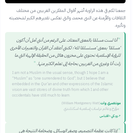
جمعنا لكم في هذه الزاوية أشهر أقوال المفكرين الغربيين من مختلف
الثقافات والأزمنة عن النبي محمد، والتي تعكس تقديرهم الكبير لشخصيته
وتأثيره.
"
أنا لست مسلمًا بالمعنى المعتاد، على الرغم من أنني آمل أن أكون
'مسلمًا' بمعنى 'مستسلمًا لله'؛ لكنني أعتقد أن القرآن والتعبيرات الأخرى
للرؤية الإسلامية تحتوي على مخزون هائل من الحقيقة الإلهية التي ما
"
زلت أنا وغيري من الغربيين بحاجة إلى تعلم الكثير منها.
I am not a Muslim in the usual sense, though I hope I am a
“Muslim” as “one surrendered to God”; but I believe that
embedded in the Qur’an and other expressions of the Islamic
vision are vast stores of divine truth from which I and other
occidentals have still much to learn.
مونتغمري وات
(
William Montgomery Watt
)
·
مؤرخ وعالم دراسات إسلامية اسكتلندي
↗
ويكي‑اقتباس
"
إذا كانت عظمة التصميم، وصغر الوسائل، وضخامة النتيجة هي