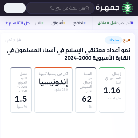
هل تبحث عن شيء؟
تدافع
أسواق
ناس
روح
كل الأقسام
شيفر
آخر تحديث
قبل 8 دقائق
روح
مخطط
قبل 3 أشهر
›
نمو أعداد معتنقي الإسلام في آسيا: المسلمون في
القارة الأسيوية 2000-2024
إجمالي
النسبة
أكبر دول إسلامية آسيوية
معدل
المسلمين في
من
النمو
إندونيسيا
آسيا
إجمالي
المتوقع
المسلمين
2024-
1.16
230 مليون
عالمياً
2050
1.5
62
مليار نسمة
%
% سنوياً