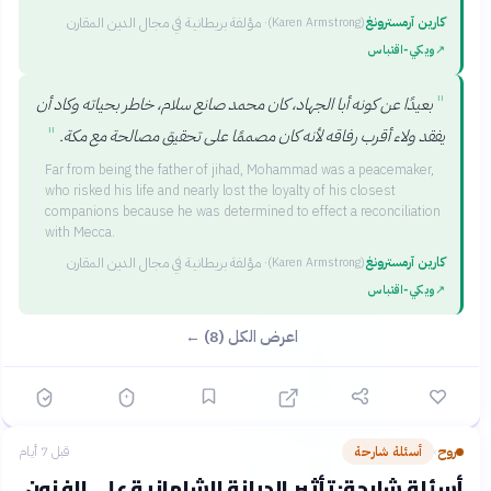
كارين آرمسترونغ
·
مؤلفة بريطانية في مجال الدين المقارن
(
Karen Armstrong
)
↗
ويكي‑اقتباس
"
بعيدًا عن كونه أبا الجهاد، كان محمد صانع سلام، خاطر بحياته وكاد أن
"
يفقد ولاء أقرب رفاقه لأنه كان مصممًا على تحقيق مصالحة مع مكة.
Far from being the father of jihad, Mohammad was a peacemaker,
who risked his life and nearly lost the loyalty of his closest
companions because he was determined to effect a reconciliation
with Mecca.
كارين آرمسترونغ
·
مؤلفة بريطانية في مجال الدين المقارن
(
Karen Armstrong
)
↗
ويكي‑اقتباس
اعرض الكل (8) ←
روح
أسئلة شارحة
قبل 7 أيام
›
أسئلة شارحة: تأثير الديانة الشامانية على الفنون