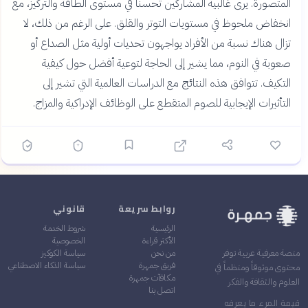
المتصورة. يرى غالبية المشاركين تحسناً في مستوى الطاقة والتركيز، مع
انخفاض ملحوظ في مستويات التوتر والقلق. على الرغم من ذلك، لا
تزال هناك نسبة من الأفراد يواجهون تحديات أولية مثل الصداع أو
صعوبة في النوم، مما يشير إلى الحاجة لتوعية أفضل حول كيفية
التكيف. تتوافق هذه النتائج مع الدراسات العالمية التي تشير إلى
التأثيرات الإيجابية للصوم المتقطع على الوظائف الإدراكية والمزاج.
روابط سريعة
قانوني
الرئيسية
شروط الخدمة
الأكثر قراءة
الخصوصية
من نحن
سياسة الكوكيز
منصة معرفية عربية توفر
فريق جمهرة
سياسة الذكاء الاصطناعي
محتوى موثوقاً ومنظماً في
مكافآت جمهرة
العلوم والثقافة والفكر
اتصل بنا
قيمة المرء ما يعرفه