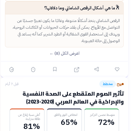
🕺
ما هي أشكال الرقص الشاماني وما دلالاتها؟
الرقص الشاماني يتخذ أشكالًا متنوعة، وغالبًا ما يكون تعبيرًا جسديًا عن
التواصل مع الأرواح. يمكن أن يقلد حركات الحيوانات أو الكائنات الروحية،
ويهدف إلى استحضار القوى الشفائية أو الطرد الشرير، كما أنه يساعد في
الوصول إلى حالة الغيبوبة.
اعرض الكل (8) ←
روح
مخطط
قبل 7 أيام
›
تأثير الصوم المتقطع على الصحة النفسية
والإدراكية في العالم العربي (2020-2023)
متوسط تحسن التركيز
انخفاض التوتر والقلق
أعلى نسبة إبلاغ عن
طاقة متزايدة
65%
72%
81%