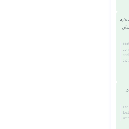
صحابه
عمال
Muh
com
and
clo
ان
Far
los
wit