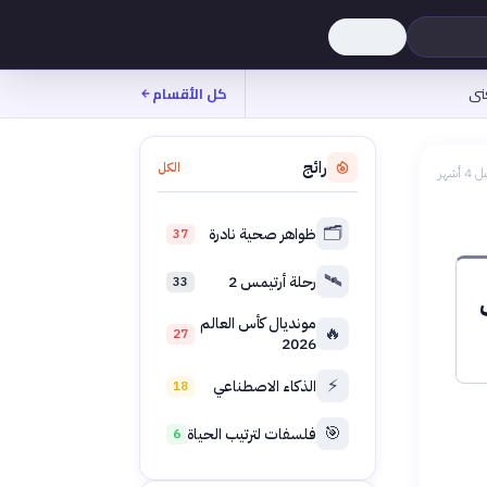
نى
كل الأقسام
رائج
الكل
 4 أشهر
🗂️
ظواهر صحية نادرة
37
🛰️
رحلة أرتيمس 2
33
مونديال كأس العالم
🔥
27
2026
⚡
الذكاء الاصطناعي
18
🎯
فلسفات لترتيب الحياة
6