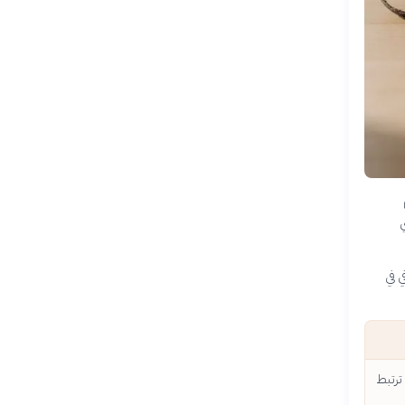
ي
ي في
ترتبط