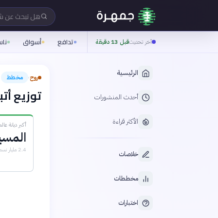
هل تبحث عن 
تدافع
أسواق
نا
آخر تحديث
قبل 13 دقيقة
الرئيسية
روح
مخطط
›
توزيع أتبا
أحدث المنشورات
الأكثر قراءة
أكبر ديانة عالمي
المسي
2.4 مليار نسمة
خلاصات
مخططات
اختبارات