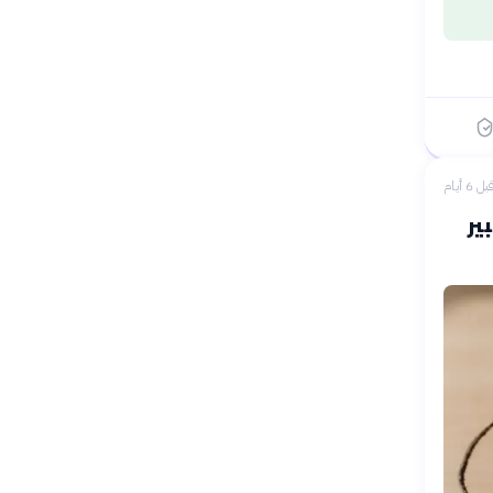
بل 6 أيام
ير