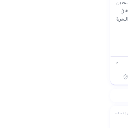
ئوية للملحدين
ة في
لبشرية
عة