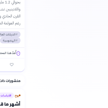
واللادينيين تش
القرن الحادي و
رغم العولمة ال
الديانات العا
الهندوسية
أُعدّ هذا المح
فلسفتنا المعرفية
منشورات ذات
روح
اقتباسات
›
أشهر ما قا