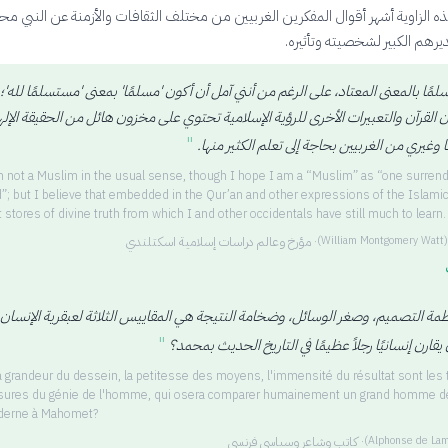
ه الزاوية أشهر أقوال المفكرين الغربيين من مختلف الثقافات والأزمنة عن النبي مح
رهم الكبير لشخصيته وتأثيره.
مًا بالمعنى المعتاد، على الرغم من أنني آمل أن أكون 'مسلمًا' بمعنى 'مستسلمًا لله'؛
ن القرآن والتعبيرات الأخرى للرؤية الإسلامية تحتوي على مخزون هائل من الحقيقة الإله
"
ا وغيري من الغربيين بحاجة إلى تعلم الكثير منها.
m not a Muslim in the usual sense, though I hope I am a “Muslim” as “one surren
”; but I believe that embedded in the Qur’an and other expressions of the Islamic
t stores of divine truth from which I and other occidentals have still much to learn.
·
مؤرخ وعالم دراسات إسلامية اسكتلندي
(
William Montgomery Watt
)
ظمة التصميم، وصغر الوسائل، وضخامة النتيجة هي المقاييس الثلاثة لعبقرية الإنسان،
"
قارن إنسانيًا رجلاً عظيمًا في التاريخ الحديث بمحمد؟
la grandeur du dessein, la petitesse des moyens, l'immensité du résultat sont les 
ures du génie de l'homme, qui osera comparer humainement un grand homme de 
erne à Mahomet?
·
كاتب وشاعر وسياسي فرنسي
(
Alphonse de Lam