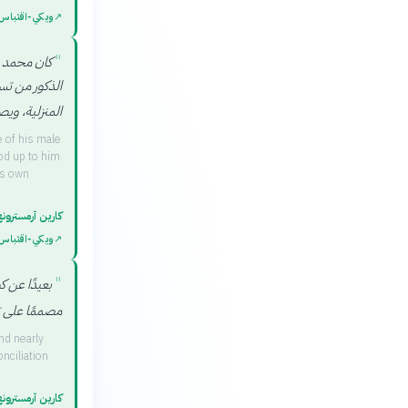
↗
ويكي‑اقتباس
"
كان محمد م
الذكور من تس
المنزلية، وي
 of his male
od up to him
is own
كارين آرمسترون
↗
ويكي‑اقتباس
"
بعيدًا عن ك
مصممًا على 
nd nearly
nciliation
كارين آرمسترون