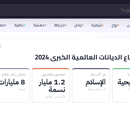
شيء؟
س
روح
شيفرة
زمان
خريطة
دهشة
عافية
مع
قبل
ع الديانات العالمية الكبرى 2024
اً
ثاني أكبر ديانة
الملحدون واللادينيون
إجمالي سكان العالم
حية
الإسلام
1.2 مليار
8 مليارات
نسمة
1.9 مليار نسمة
نسمة
16% من العالم