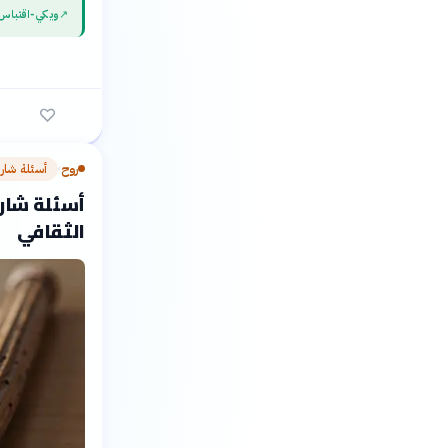
↗
ويكي‑اقتباس
روح
أسئلة شار
›
أسئلة شارح
الثقافي