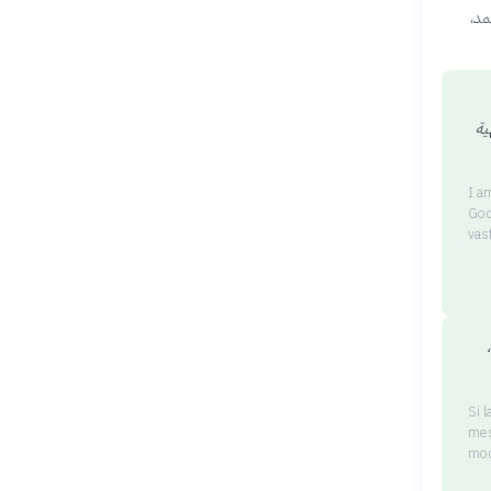
مد،
ية
I a
God
vas
Si 
mes
mod