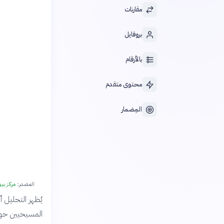
مقارنات
بروفايل
بالأرقام
محتوى متقدم
المِضمار
المصدر:
مركز بيو