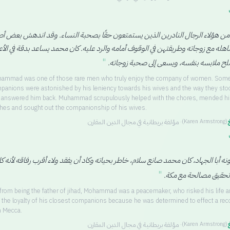
ن هؤلاء الرجال النادرين الذين يستمتعون حقًا بصحبة النساء. وقد اندهش بعض أ
اهله مع زوجاته وطريقتهن في الوقوف أمامه والرد عليه. كان محمد يساعد بدقة في الأ
"
صلح ملابسه بنفسه، ويسعى إلى صحبة زوجاته.
ammad was one of those rare men who truly enjoy the company of women. Some
panions were astonished by his leniency towards his wives and the way they sto
 answered him back. Muhammad scrupulously helped with the chores, mended h
thes and sought out the companionship of his wives.
غ
·
مؤلفة بريطانية في مجال الدين المقارن
(
Karen Armstrong
)
ونه أبا الجهاد، كان محمد صانع سلام، خاطر بحياته وكاد أن يفقد ولاء أقرب رفاقه لأنه ك
"
تحقيق مصالحة مع مكة.
 from being the father of jihad, Mohammad was a peacemaker, who risked his life a
t the loyalty of his closest companions because he was determined to effect a reco
h Mecca.
غ
·
مؤلفة بريطانية في مجال الدين المقارن
(
Karen Armstrong
)