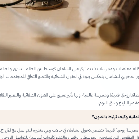
ظام معتقدات وممارسات قديم تركز على الشامان كوسيط بين العالم البشري والعالم
ور المحوري للشامان ينعكس بقوة في الفنون الشفائية والتعبير الثقافي للمجتمعات الت
ظامًا روحيًا قديمًا وممارسة عالمية، ولها تأثير عميق على الفنون الشفائية والتعبير الثقاف
عبر التاريخ وحتى اليوم.
مانية وكيف ترتبط بالفنون؟
ممارسة روحية قديمة تتضمن دخول الشامان في حالات وعي متغيرة للتواصل مع الأرواح. 
ال الطقوس التي تستخدم الموسيقى، الرقص، والغناء كأدوات أساسية للتواصل الروحي