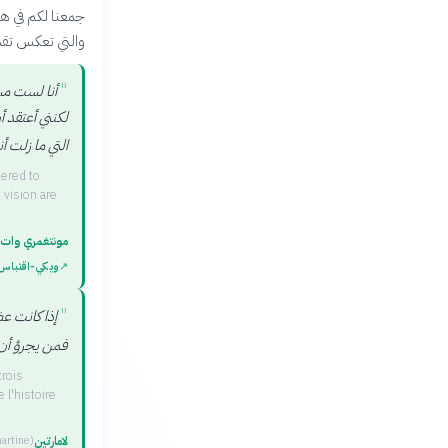
جمعنا لكم في هذ
والتي تعكس تقدي
"
أنا لست مسل
لكنني أعتقد أ
التي ما زلت أن
dered to
 vision are
مونتغمري وات
↗
ويكي‑اقتباس
"
إذا كانت ع
فمن يجرؤ أن ي
trois
l'histoire
لامارتين
artine
)