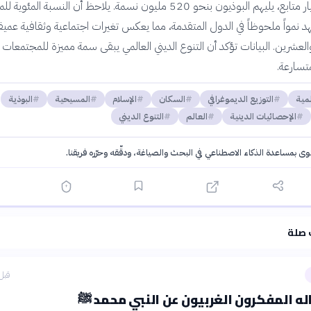
بحوالي 1.2 مليار متابع، يليهم البوذيون بنحو 520 مليون نسمة. يلاحظ أن النسبة الم
هد نمواً ملحوظاً في الدول المتقدمة، مما يعكس تغيرات اجتماعية وثقافية عميق
العشرين. البيانات تؤكد أن التنوع الديني العالمي يبقى سمة مميزة للمجتمعات ا
متسارعة.
لمية
التوزيع الديموغرافي
السكان
الإسلام
المسيحية
البوذية
الإحصائيات الدينية
العالم
التنوع الديني
توى بمساعدة الذكاء الاصطناعي في البحث والصياغة، ودقّقه وحرّره فريقنا.
·
سياسة الذكاء الاصطناعي
 صلة
قبل 23 سا
له المفكرون الغربيون عن النبي محمد ﷺ