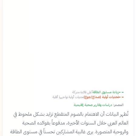
زيادة مستوى الطاقة
أعلى فائدة مدركة
تحديات أولية (صداع/جوع)
تحديات أولية تواجهها أقلية
المصدر:
دراسات وتقارير صحية إقليمية
تُظهر البيانات أن الاهتمام بالصوم المتقطع تزايد بشكل ملحوظ في
العالم العربي خلال السنوات الأخيرة، مدفوعاً بفوائده الصحية
والروحية المتصورة. يرى غالبية المشاركين تحسناً في مستوى الطاقة