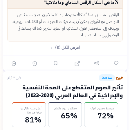
🕺
ما هي أشكال الرقص الشاماني وما دلالاتها؟
الرقص الشاماني يتخذ أشكالًا متنوعة، وغالبًا ما يكون تعبيرًا جسديًا عن
التواصل مع الأرواح. يمكن أن يقلد حركات الحيوانات أو الكائنات الروحية،
ويهدف إلى استحضار القوى الشفائية أو الطرد الشرير، كما أنه يساعد في
الوصول إلى حالة الغيبوبة.
اعرض الكل (8) ←
روح
مخطط
قبل 7 أيام
›
تأثير الصوم المتقطع على الصحة النفسية
والإدراكية في العالم العربي (2020-2023)
متوسط تحسن التركيز
انخفاض التوتر والقلق
أعلى نسبة إبلاغ عن
طاقة متزايدة
65%
72%
81%