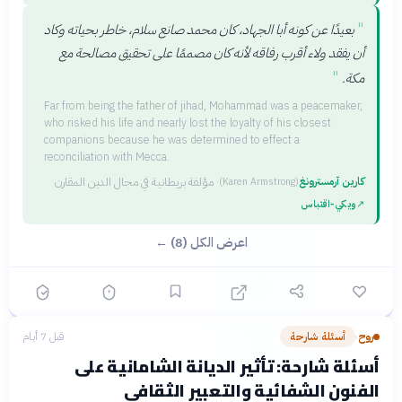
"
بعيدًا عن كونه أبا الجهاد، كان محمد صانع سلام، خاطر بحياته وكاد
أن يفقد ولاء أقرب رفاقه لأنه كان مصممًا على تحقيق مصالحة مع
"
مكة.
Far from being the father of jihad, Mohammad was a peacemaker,
who risked his life and nearly lost the loyalty of his closest
companions because he was determined to effect a
reconciliation with Mecca.
كارين آرمسترونغ
·
مؤلفة بريطانية في مجال الدين المقارن
(
Karen Armstrong
)
↗
ويكي‑اقتباس
اعرض الكل (8) ←
روح
أسئلة شارحة
قبل 7 أيام
›
أسئلة شارحة: تأثير الديانة الشامانية على
الفنون الشفائية والتعبير الثقافي