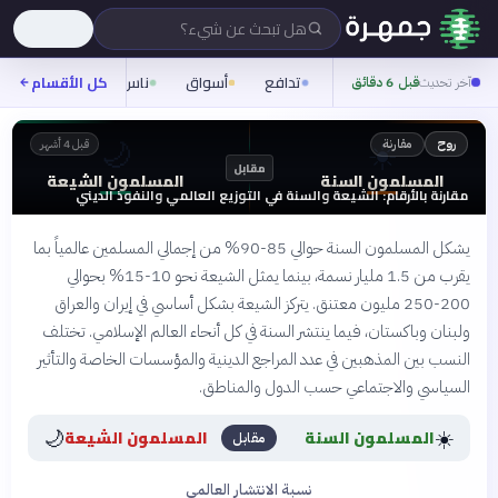
هل تبحث عن شيء؟
تدافع
أسواق
ناس
روح
كل الأقسام
شيفر
آخر تحديث
قبل 6 دقائق
🌙
☀️
مقارنة
روح
قبل 4 أشهر
مقابل
المسلمون السنة
المسلمون الشيعة
مقارنة بالأرقام: الشيعة والسنة في التوزيع العالمي والنفوذ الديني
يشكل المسلمون السنة حوالي 85-90% من إجمالي المسلمين عالمياً بما
يقرب من 1.5 مليار نسمة، بينما يمثل الشيعة نحو 10-15% بحوالي
200-250 مليون معتنق. يتركز الشيعة بشكل أساسي في إيران والعراق
ولبنان وباكستان، فيما ينتشر السنة في كل أنحاء العالم الإسلامي. تختلف
النسب بين المذهبين في عدد المراجع الدينية والمؤسسات الخاصة والتأثير
السياسي والاجتماعي حسب الدول والمناطق.
🌙
☀️
المسلمون السنة
المسلمون الشيعة
مقابل
نسبة الانتشار العالمي