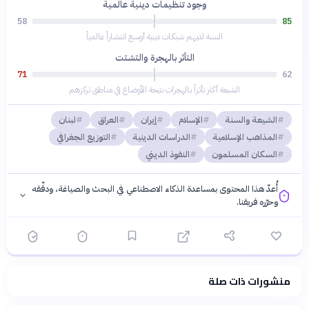
وجود تنظيمات دينية عالمية
58
85
السنة لديهم شبكات دينية أوسع انتشاراً عالمياً
التأثر بالهجرة والتشتت
71
62
الشيعة أكثر تأثراً بالهجرات نتيجة الأوضاع في مناطق تركزهم
الشيعة والسنة
الإسلام
إيران
العراق
لبنان
المذاهب الإسلامية
الدراسات الدينية
التوزيع الجغرافي
السكان المسلمون
النفوذ الديني
أُعدّ هذا المحتوى بمساعدة الذكاء الاصطناعي في البحث والصياغة، ودقّقه
وحرّره فريقنا.
منشورات ذات صلة
فلسفتنا المعرفية
·
سياسة الذكاء الاصطناعي