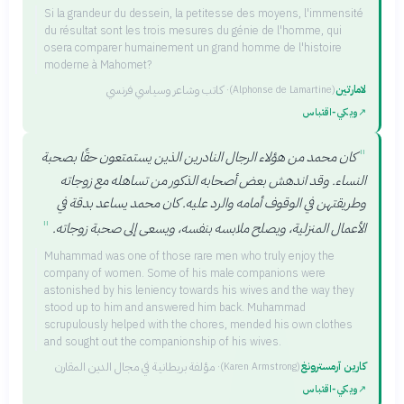
Si la grandeur du dessein, la petitesse des moyens, l'immensité
du résultat sont les trois mesures du génie de l'homme, qui
osera comparer humainement un grand homme de l'histoire
moderne à Mahomet?
لامارتين
·
كاتب وشاعر وسياسي فرنسي
(
Alphonse de Lamartine
)
↗
ويكي‑اقتباس
"
كان محمد من هؤلاء الرجال النادرين الذين يستمتعون حقًا بصحبة
النساء. وقد اندهش بعض أصحابه الذكور من تساهله مع زوجاته
وطريقتهن في الوقوف أمامه والرد عليه. كان محمد يساعد بدقة في
"
الأعمال المنزلية، ويصلح ملابسه بنفسه، ويسعى إلى صحبة زوجاته.
Muhammad was one of those rare men who truly enjoy the
company of women. Some of his male companions were
astonished by his leniency towards his wives and the way they
stood up to him and answered him back. Muhammad
scrupulously helped with the chores, mended his own clothes
and sought out the companionship of his wives.
كارين آرمسترونغ
·
مؤلفة بريطانية في مجال الدين المقارن
(
Karen Armstrong
)
↗
ويكي‑اقتباس