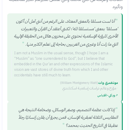
وتأثيره.
"
أنا لست مسلمًا بالمعنى المعتاد، على الرغم من أنني آمل أن أكون
'مسلمًا' بمعنى 'مستسلمًا لله'؛ لكنني أعتقد أن القرآن والتعبيرات
الأخرى للرؤية الإسلامية تحتوي على مخزون هائل من الحقيقة الإلهية
"
التي ما زلت أنا وغيري من الغربيين بحاجة إلى تعلم الكثير منها.
I am not a Muslim in the usual sense, though I hope I am a
“Muslim” as “one surrendered to God”; but I believe that
embedded in the Qur’an and other expressions of the Islamic
vision are vast stores of divine truth from which I and other
occidentals have still much to learn.
مونتغمري وات
(
William Montgomery Watt
)
·
مؤرخ وعالم دراسات إسلامية اسكتلندي
↗
ويكي‑اقتباس
"
إذا كانت عظمة التصميم، وصغر الوسائل، وضخامة النتيجة هي
المقاييس الثلاثة لعبقرية الإنسان، فمن يجرؤ أن يقارن إنسانيًا رجلاً
"
عظيمًا في التاريخ الحديث بمحمد؟