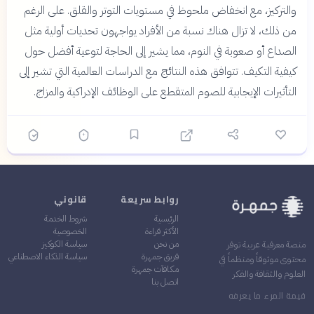
والتركيز، مع انخفاض ملحوظ في مستويات التوتر والقلق. على الرغم
من ذلك، لا تزال هناك نسبة من الأفراد يواجهون تحديات أولية مثل
الصداع أو صعوبة في النوم، مما يشير إلى الحاجة لتوعية أفضل حول
كيفية التكيف. تتوافق هذه النتائج مع الدراسات العالمية التي تشير إلى
التأثيرات الإيجابية للصوم المتقطع على الوظائف الإدراكية والمزاج.
روابط سريعة
قانوني
الرئيسية
شروط الخدمة
الأكثر قراءة
الخصوصية
من نحن
سياسة الكوكيز
منصة معرفية عربية توفر
فريق جمهرة
سياسة الذكاء الاصطناعي
محتوى موثوقاً ومنظماً في
مكافآت جمهرة
العلوم والثقافة والفكر
اتصل بنا
قيمة المرء ما يعرفه