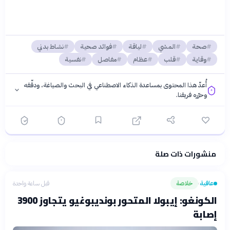
صحة
المشي
لياقة
فوائد صحية
نشاط بدني
وقاية
قلب
عظام
مفاصل
نفسية
أُعدّ هذا المحتوى بمساعدة الذكاء الاصطناعي في البحث والصياغة، ودقّقه
وحرّره فريقنا.
منشورات ذات صلة
فلسفتنا المعرفية
·
سياسة الذكاء الاصطناعي
عافية
خلاصة
قبل ساعة واحدة
›
الكونغو: إيبولا المتحور بونديبوغيو يتجاوز 3900
إصابة