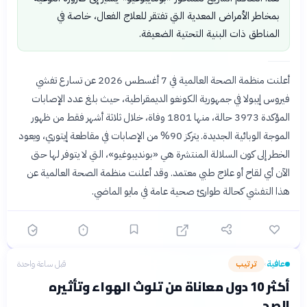
بمخاطر الأمراض المعدية التي تفتقر للعلاج الفعال، خاصة في
المناطق ذات البنية التحتية الضعيفة.
أعلنت منظمة الصحة العالمية في 7 أغسطس 2026 عن تسارع تفشي
فيروس إيبولا في جمهورية الكونغو الديمقراطية، حيث بلغ عدد الإصابات
المؤكدة 3973 حالة، منها 1801 وفاة، خلال ثلاثة أشهر فقط من ظهور
الموجة الوبائية الجديدة. يتركز 90% من الإصابات في مقاطعة إيتوري، ويعود
الخطر إلى كون السلالة المنتشرة هي «بونديبوغيو»، التي لا يتوفر لها حتى
الآن أي لقاح أو علاج طبي معتمد. وقد أعلنت منظمة الصحة العالمية عن
هذا التفشي كحالة طوارئ صحية عامة في مايو الماضي.
عافية
ترتيب
قبل ساعة واحدة
›
أكثر 10 دول معاناة من تلوث الهواء وتأثيره
الصحي