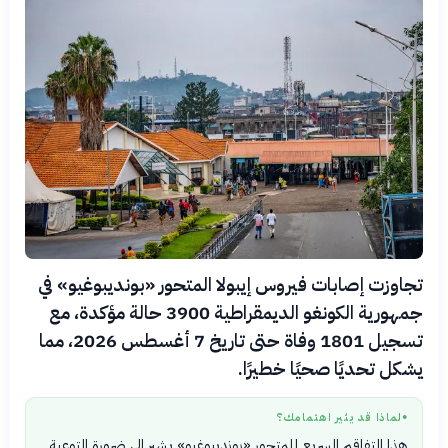
تجاوزت إصابات فيروس إيبولا المتحور «بونديبوغيو» في
جمهورية الكونغو الديمقراطية 3900 حالة مؤكدة، مع
تسجيل 1801 وفاة حتى تاريخ 7 أغسطس 2026، مما
يشكل تحديًا صحيًا خطيرًا.
لماذا قد يثير اهتمامك؟
●
هذا التفاقم السريع للمتحور «بونديبوغيو» يشير إلى ضرورة التوعية