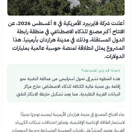
أعلنت شركة فايربيرد الأمريكية في 8 أغسطس 2026، عن
افتتاح أكبر مصنع للذكاء الاصطناعي في منطقة رابطة
الدول المستقلة، وذلك في مدينة هرازدان بأرمينيا. هذا
المشروع يمثل انطلاقة لمنصة حوسبة عالمية بمليارات
الدولارات.
لماذا قد يثير اهتمامك؟
●
هذه الخطوة تشير إلى تحول استراتيجي من عمالقة التقنية نحو
إقامة بنى تحتية عالية الكثافة للذكاء الاصطناعي خارج مراكز
البيانات الغربية التقليدية، مما يعيد تشكيل خارطة الابتكار التقني.
جاء افتتاح المصنع في مدينة هرازدان الأرمينية ليجسد توجهًا جديدًا
لاستثمار الطاقة الإنتاجية الإقليمية، وتجاوز اختناقات شبكات الكهرباء
الغربية. يعتمد المنشأ على تقنيات الحوسبة المتسارعة وحزمة البرمجيات