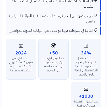
✈️
تأثر القطاعات الأمنية والمطارات بالقيود الجديدة على استخدام هذه
التقنيات
⚡
الخبراء يحذرون من إمكانية إساءة استخدام التقنية للمراقبة السياسية
والقمع
📋
الحاجة إلى تشريعات عربية موحدة تحمي البيانات الحيوية للمواطنين
📅
🌍
📊
2024
50+
34%
نسبة الأخطاء في
عدد الدول التي بدأت
السنة التي دخل
التعرف على وجوه
بفرض قيود قانونية
قانون الاتحاد الأوروبي
النساء ذوات البشرة
على تقنيات التعرف
للذكاء الاصطناعي حيز
الداكنة مقابل 0.8%
على الوجوه
التنفيذ بقيود صارمة
للرجال البيض
⚖️
1000+
عدد الدعاوى القضائية
ضد شركات تقنية