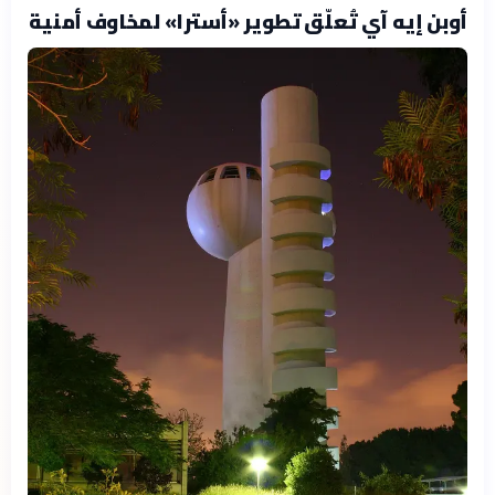
أوبن إيه آي تُعلّق تطوير «أسترا» لمخاوف أمنية