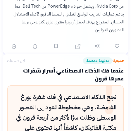
من Nvidia Corp، ويشمل خوادم PowerEdge من Dell Tech، مما
يدعم عمليات التدريب الواسع النطاق والضبط الدقيق لأعباء الاستدلال
الحسابي. المشروع يهدف لجعل أرمينيا مفترق طرق تكنولوجي يربط
المطورين الدوليين.
شيفرة
معلومة مدهشة
قبل 7 ساعات
›
!
عندما فك الذكاء الاصطناعي أسرار شفرات
عمرها قرون
نجح الذكاء الاصطناعي في فك شفرة بورغ
الغامضة، وهي مخطوطة تعود إلى العصور
الوسطى وظلت سرًا لأكثر من أربعة قرون في
مكتبة الفاتيكان، كاشفاً أنها تحتوي على