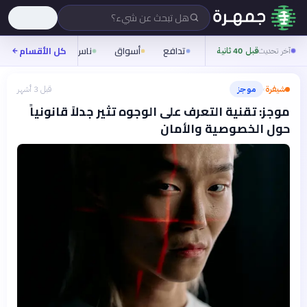
هل تبحث عن شيء؟
تدافع
أسواق
ناس
روح
كل الأقسام
شيفر
آخر تحديث
قبل 40 ثانية
شيفرة
موجز
قبل 3 أشهر
›
موجز: تقنية التعرف على الوجوه تثير جدلاً قانونياً
حول الخصوصية والأمان