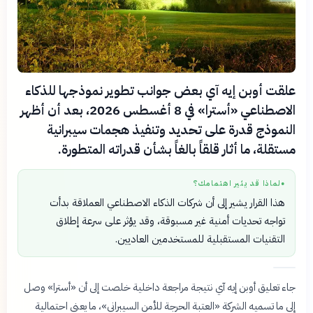
علقت أوبن إيه آي بعض جوانب تطوير نموذجها للذكاء
الاصطناعي «أسترا» في 8 أغسطس 2026، بعد أن أظهر
النموذج قدرة على تحديد وتنفيذ هجمات سيبرانية
مستقلة، ما أثار قلقاً بالغاً بشأن قدراته المتطورة.
لماذا قد يثير اهتمامك؟
●
هذا القرار يشير إلى أن شركات الذكاء الاصطناعي العملاقة بدأت
تواجه تحديات أمنية غير مسبوقة، وقد يؤثر على سرعة إطلاق
التقنيات المستقبلية للمستخدمين العاديين.
جاء تعليق أوبن إيه آي نتيجة مراجعة داخلية خلصت إلى أن «أسترا» وصل
إلى ما تسميه الشركة «العتبة الحرجة للأمن السيبراني»، ما يعني احتمالية