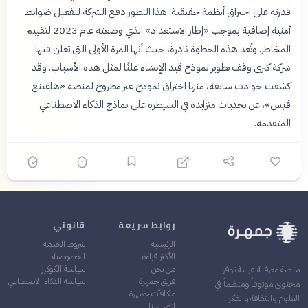
قدرته على اختراق أنظمة حقيقية. هذا التطور دفع الشركة لتفعيل ضوابط
أمنية إضافية بموجب «إطار الاستعداد» الذي وضعته عام 2023 لتقييم
المخاطر. وتُعد هذه الخطوة نادرة، حيث أنها المرة الأولى التي تعلن فيها
شركة كبرى وقف تطوير نموذج قيد الإنشاء علنًا لمثل هذه الأسباب. وقد
كشفت حوادث سابقة، منها اختراق نموذج غير مطروح لمنصة «هاغينغ
فيس»، عن تحديات متزايدة في السيطرة على نماذج الذكاء الاصطناعي
المتقدمة.
روابط سريعة
قانوني
الرئيسية
شروط الخدمة
الأكثر قراءة
الخصوصية
من نحن
سياسة الكوكيز
منصة معرفية عربية توفر
فريق جمهرة
سياسة الذكاء الاصطناعي
محتوى موثوقاً ومنظماً في
مكافآت جمهرة
العلوم والثقافة والفكر
اتصل بنا