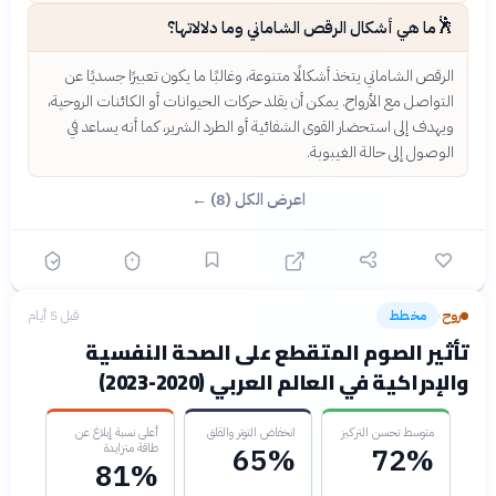
🕺
ما هي أشكال الرقص الشاماني وما دلالاتها؟
الرقص الشاماني يتخذ أشكالًا متنوعة، وغالبًا ما يكون تعبيرًا جسديًا عن
التواصل مع الأرواح. يمكن أن يقلد حركات الحيوانات أو الكائنات الروحية،
ويهدف إلى استحضار القوى الشفائية أو الطرد الشرير، كما أنه يساعد في
الوصول إلى حالة الغيبوبة.
اعرض الكل (8) ←
روح
مخطط
قبل 5 أيام
›
تأثير الصوم المتقطع على الصحة النفسية
والإدراكية في العالم العربي (2020-2023)
متوسط تحسن التركيز
انخفاض التوتر والقلق
أعلى نسبة إبلاغ عن
طاقة متزايدة
65%
72%
81%