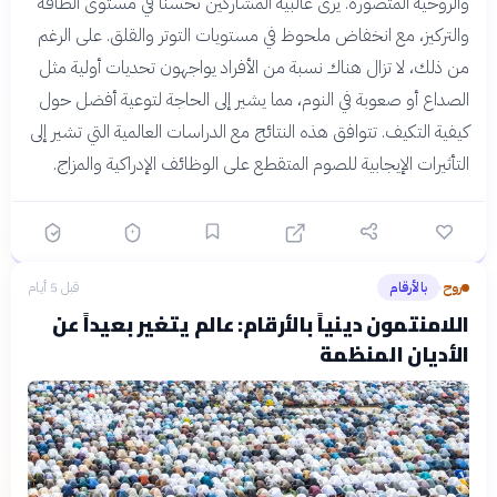
والروحية المتصورة. يرى غالبية المشاركين تحسناً في مستوى الطاقة
والتركيز، مع انخفاض ملحوظ في مستويات التوتر والقلق. على الرغم
من ذلك، لا تزال هناك نسبة من الأفراد يواجهون تحديات أولية مثل
الصداع أو صعوبة في النوم، مما يشير إلى الحاجة لتوعية أفضل حول
كيفية التكيف. تتوافق هذه النتائج مع الدراسات العالمية التي تشير إلى
التأثيرات الإيجابية للصوم المتقطع على الوظائف الإدراكية والمزاج.
روح
بالأرقام
قبل 5 أيام
›
اللامنتمون دينياً بالأرقام: عالم يتغير بعيداً عن
الأديان المنظمة