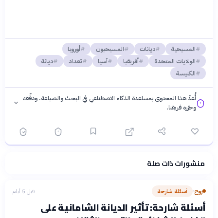
المسيحية
ديانات
المسيحيون
أوروبا
الولايات المتحدة
أفريقيا
آسيا
تعداد
ديانة
الكنيسة
أُعدّ هذا المحتوى بمساعدة الذكاء الاصطناعي في البحث والصياغة، ودقّقه
وحرّره فريقنا.
منشورات ذات صلة
فلسفتنا المعرفية
·
سياسة الذكاء الاصطناعي
روح
أسئلة شارحة
قبل 5 أيام
›
أسئلة شارحة: تأثير الديانة الشامانية على