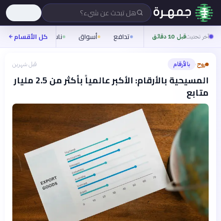
هل تبحث عن شيء؟
تدافع
أسواق
ناس
روح
كل الأقسام
شيف
آخر تحديث
قبل 10 دقائق
روح
بالأرقام
قبل شهرين
›
المسيحية بالأرقام: الأكبر عالمياً بأكثر من 2.5 مليار
متابع